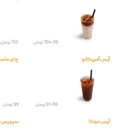
104-99 تومان
135 تومان
آیس آمریکانو
چای ماسال
91-86 تومان
99 تومان
آیس موکا
سرویس چای VIP چه