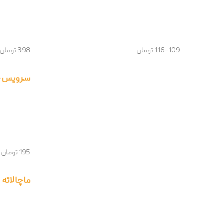
116-109 تومان
398 تومان
سرویس چای 3
195 تومان
ماچا لاته