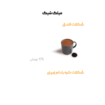
میلک شیک
شکلات فندق
175 تومان
شکلات کره بادام زمینی