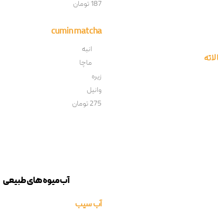
187 تومان
cumin matcha
انبه
لاته
ماچا
زیره
وانیل
275 تومان
آب میوه های طبیعی
آب سیب