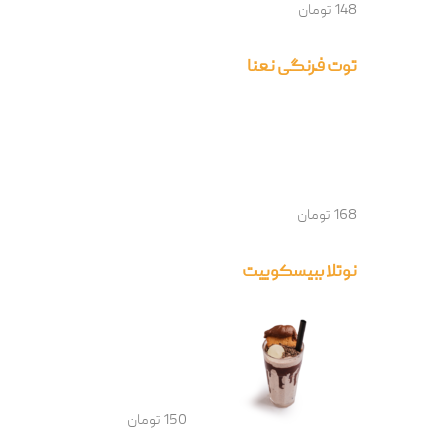
148 تومان
توت فرنگی نعنا
168 تومان
نوتلا ببیسکوییت
150 تومان