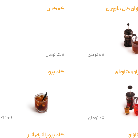
ان هل دارچین
کمکس
88 تومان
208 تومان
ن ستاره ای
کلد برو
70 تومان
150 تومان
ارنج
کلد برو با انبه، انار