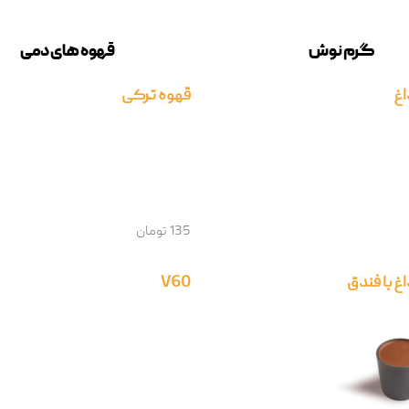
گرم نوش
قهوه های دمی
غ
قهوه ترکی
135 تومان
 با فندق
V60