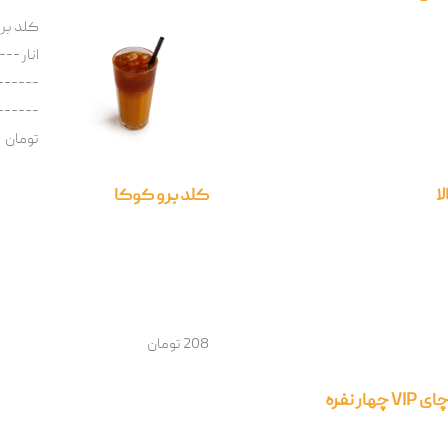
کلد برو 
انار --
------
تومان
ا
کلد برو کوکا
208 تومان
ار نفره