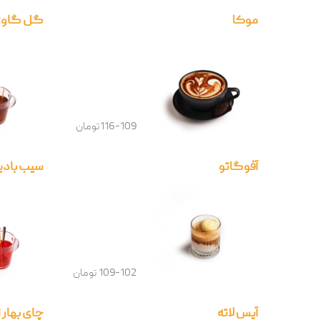
موکا
گل گاوزب
116-109تومان
آفوگاتو
سیب بادیا
109-102 تومان
آیس لاته
چای بهار ن