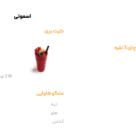
اسموتی
کیت بری
 نفره
218 تومان
منگو هاوایی
انبه
هلو
آناناس