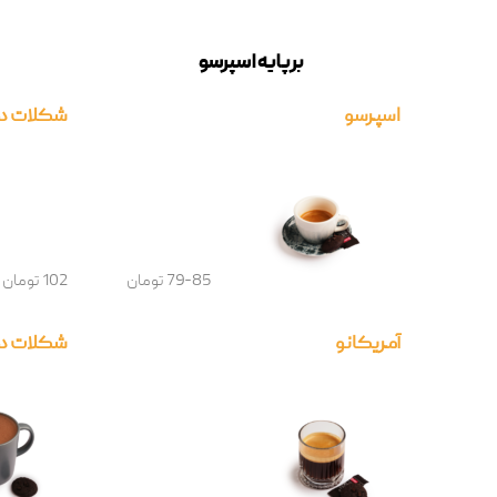
برپایه اسپرسو
اسپرسو
شکلات دا
79-85 تومان
102 تومان
آمریکانو
شکلات داغ