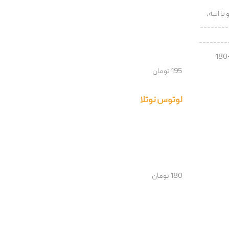
با انبه،
---------
--------
------180
195 تومان
لوتوس نوتلا
180 تومان