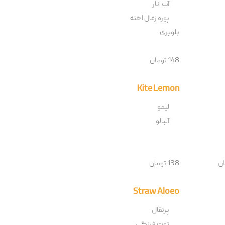
آب انار
پوره زغال اخته
بلوبری
148 تومان
Kite Lemon
لیمو
آلبالو
138 تومان
Straw Aloeo
پرتقال
توت فرنگی