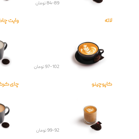
84-89 تومان
لاته
وایت چا
97-102 تومان
کاپوچینو
چای کرک 
99-92 تومان