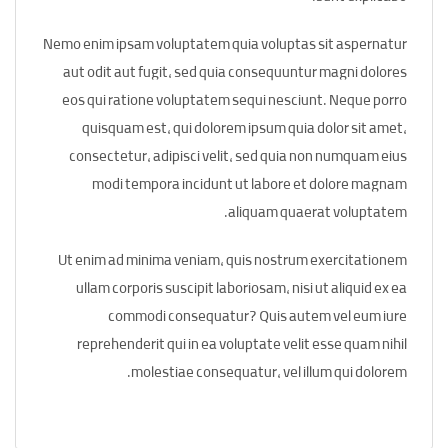
Nemo enim ipsam voluptatem quia voluptas sit aspernatur
aut odit aut fugit, sed quia consequuntur magni dolores
eos qui ratione voluptatem sequi nesciunt. Neque porro
quisquam est, qui dolorem ipsum quia dolor sit amet,
consectetur, adipisci velit, sed quia non numquam eius
modi tempora incidunt ut labore et dolore magnam
aliquam quaerat voluptatem.
Ut enim ad minima veniam, quis nostrum exercitationem
ullam corporis suscipit laboriosam, nisi ut aliquid ex ea
commodi consequatur? Quis autem vel eum iure
reprehenderit qui in ea voluptate velit esse quam nihil
molestiae consequatur, vel illum qui dolorem.