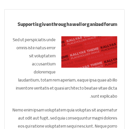
Support is given through a well organized forum
Sed ut perspiciatis unde
omnis iste natus error
sit voluptatem
accusantium
doloremque
laudantium, totam rem aperiam, eaque ipsa quae ab illo
inventore veritatis et quasi architecto beatae vitae dicta
sunt explicabo.
Nemo enim ipsam voluptatem quia voluptas sit aspernatur
aut odit aut fugit, sed quia consequuntur magni dolores
eos qui ratione voluptatem sequi nesciunt. Neque porro