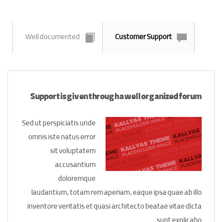
Well documented
Customer Support
Support is given through a well organized forum
Sed ut perspiciatis unde
omnis iste natus error
sit voluptatem
accusantium
doloremque
laudantium, totam rem aperiam, eaque ipsa quae ab illo
inventore veritatis et quasi architecto beatae vitae dicta
sunt explicabo.