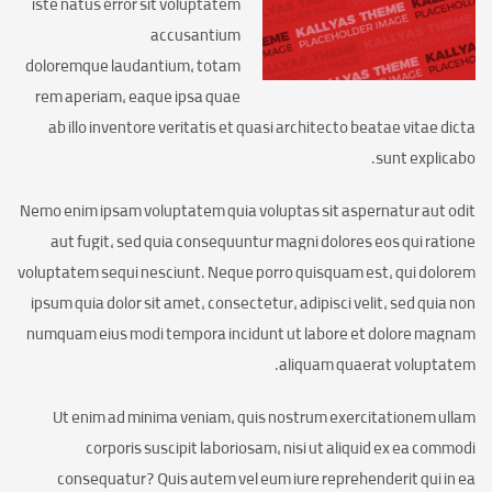
iste natus error sit voluptatem
accusantium
doloremque laudantium, totam
rem aperiam, eaque ipsa quae
ab illo inventore veritatis et quasi architecto beatae vitae dicta
sunt explicabo.
Nemo enim ipsam voluptatem quia voluptas sit aspernatur aut odit
aut fugit, sed quia consequuntur magni dolores eos qui ratione
voluptatem sequi nesciunt. Neque porro quisquam est, qui dolorem
ipsum quia dolor sit amet, consectetur, adipisci velit, sed quia non
numquam eius modi tempora incidunt ut labore et dolore magnam
aliquam quaerat voluptatem.
Ut enim ad minima veniam, quis nostrum exercitationem ullam
corporis suscipit laboriosam, nisi ut aliquid ex ea commodi
consequatur? Quis autem vel eum iure reprehenderit qui in ea