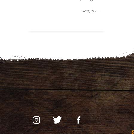
وردپرس