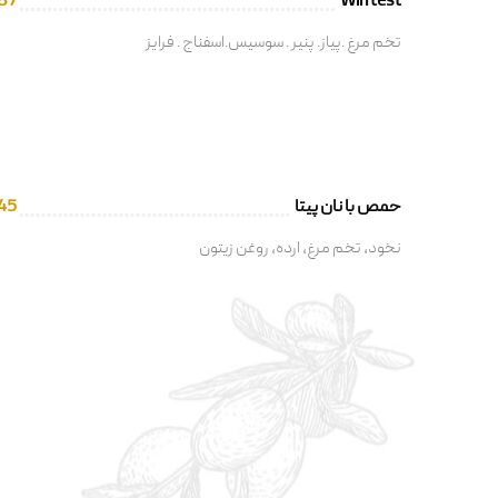
87
Win test
تخم مرغ .پیاز. پنیر . سوسیس.اسفناج . فرایز
حمص با نان پیتا
45
نخود، تخم مرغ، ارده، روغن زیتون