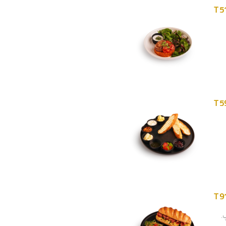
T 5
T 5
T 9
.