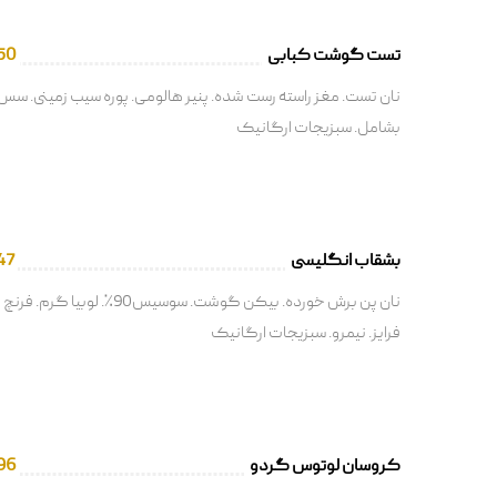
تست گوشت کبابی
50
نان تست. مغز راسته رست شده. پنیر هالومی. پوره سیب زمینی. سس
بشامل. سبزیجات ارگانیک
بشقاب انگلیسی
47
نان پن برش خورده. بیکن گوشت. سوسیس90٪. لوبیا گرم. فرنچ
فرایز. نیمرو. سبزیجات ارگانیک
کروسان لوتوس گردو
96