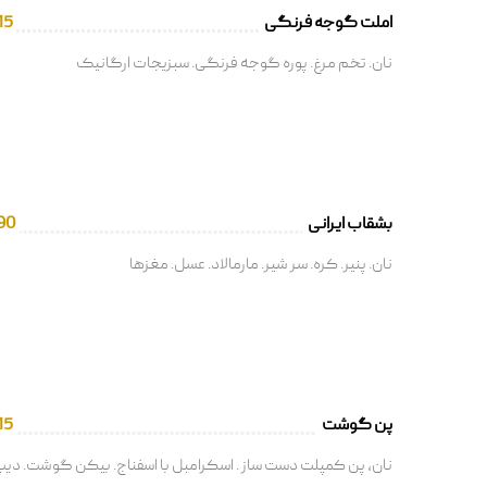
املت گوجه فرنگی
15
نان. تخم مرغ. پوره گوجه فرنگی. سبزیجات ارگانیک
بشقاب ایرانی
90
نان. پنیر. کره. سر شیر. مارمالاد. عسل. مغزها
پن گوشت
15
نان، پن کمپلت دست ساز . اسکرامبل با اسفناج. بیکن گوشت. دیپ