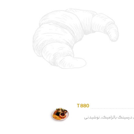
T 880
ز، درسینگ بالزامیک، نوشیدنی