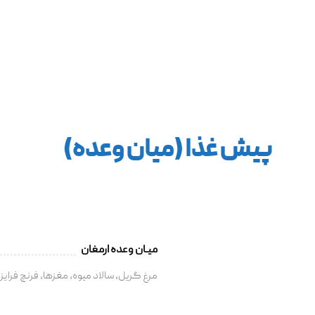
پیش غذا (میان وعده)
میـان وعده ارمغان
مرغ گریل، سالاد میوه، مغزها، فرنچ فرای