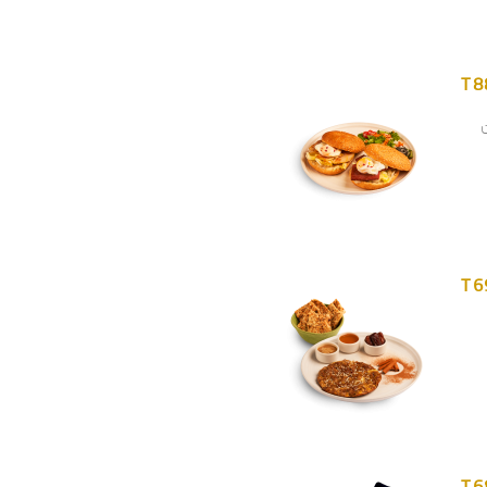
T 8
T 6