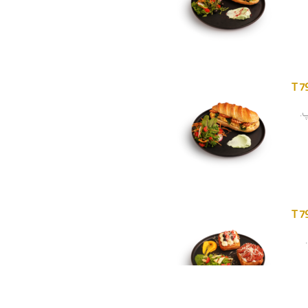
T 7
.
T 7