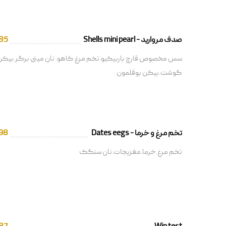
صدف مروارید - Shells mini pearl
85
سس مخصوص قارچ باربیکیو.تخم مرغ.کاهو. نان مینی برگر.بیکن
گوشت.بیکن بوقلمون
تخم مرغ و خرما - Dates eegs
98
تخم مرغ.خرما.مغزیجات.نان سنگک