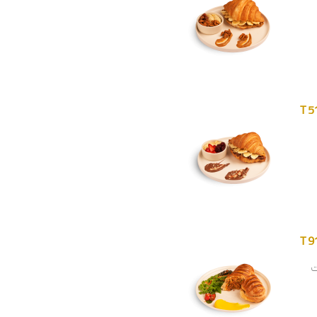
T 5
T 9
ت