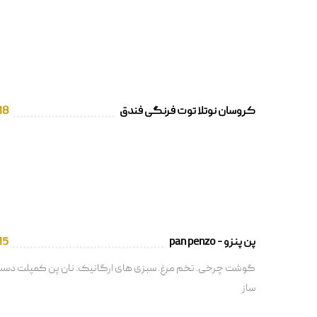
کروسان نوتلا توت فرنگی فندق
18
پن پنزو - pan penzo
15
گوشت چرخی. تخم مرغ. سبزی های ارگانیک. نان پن کمپلت دس
ساز