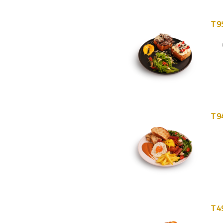
T 9
T 9
T 4