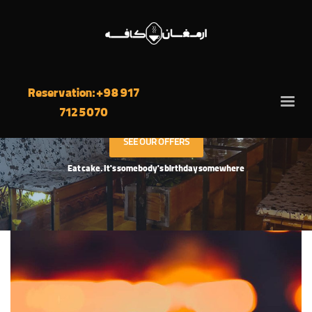
GOOD FOOD GOOD MOOD
Reservation: +98 917
!You know you deserve it
712 5070
SEE OUR OFFERS
Eat cake. It's somebody's birthday somewhere