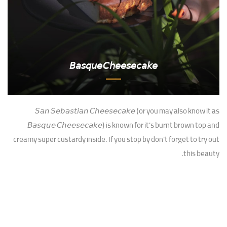
𝘉𝘢𝘴𝘲𝘶𝘦 𝘊𝘩𝘦𝘦𝘴𝘦𝘤𝘢𝘬𝘦
𝘚𝘢𝘯 𝘚𝘦𝘣𝘢𝘴𝘵𝘪𝘢𝘯 𝘊𝘩𝘦𝘦𝘴𝘦𝘤𝘢𝘬𝘦 (or you may also know it as
𝘉𝘢𝘴𝘲𝘶𝘦 𝘊𝘩𝘦𝘦𝘴𝘦𝘤𝘢𝘬𝘦) is known for it's burnt brown top and
creamy super custardy inside. If you stop by don't forget to try out
this beauty.