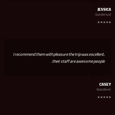
JESSICA
Vanderlust
I recommend them with pleasure the trip was excellent,
their staff are awesome people.
CASEY
Wanderer