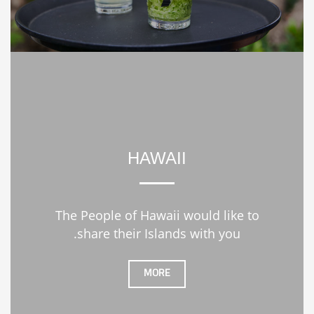
HAWAII
The People of Hawaii would like to
share their Islands with you.
MORE